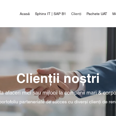
Acasă
Sphinx IT | SAP B1
Clienți
Pachete UAT
M
Clienții noștri
la afaceri mici sau mijlocii la companii mari & corpor
ortofoliu parteneriate de succes cu diverși clienți de ren