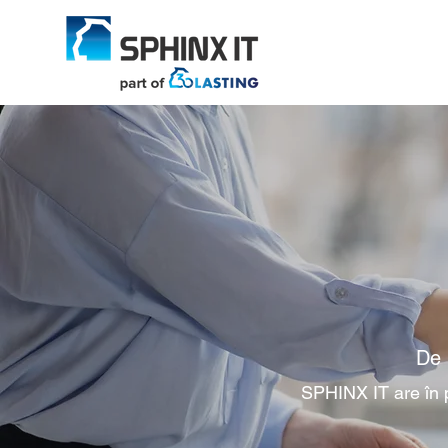
De 
SPHINX IT are în p