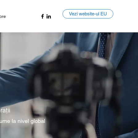
Vezi website-ul EU
ore
ații
ume la nivel global