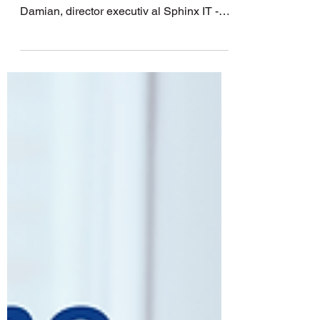
companii
Pe 13 mai, la Iulius Congress Hall, în
cadrul evenimentului TechDay, Horia
Damian, director executiv al Sphinx IT -
parte din LASTING Group - și Ioneta
Kaycsa, delivery manager for SAP, vor
aborda unul dintre cele mai actuale
subiecte din mediul de business: impactul
real al ERP-ului și automatizării în
organizațiile care le folosesc deja.
Sesiunea va aduce în prim-plan exemple
și perspective aplicate despre modul în
care soluțiile bazate pe SAP Business
One și tehnologiile d