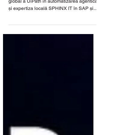
Colaborarea valorifică poziția de lider
global a UiPath în automatizarea agentică
și expertiza locală SPHINX IT în SAP și
transformare digitală, oferind organizațiilor
soluții complete, inteligente și scalabile de
automatizare. TIMIȘOARA, ROMÂNIA,
noiembrie 2025 – SPHINX IT , parte a
grupului Lasting , anunță astăzi încheierea
unui parteneriat cu UiPath (NYSE: PATH),
lider global în domeniul automatizării
agentice, pentru a extinde adoptarea
soluțiilor de automatizare, i