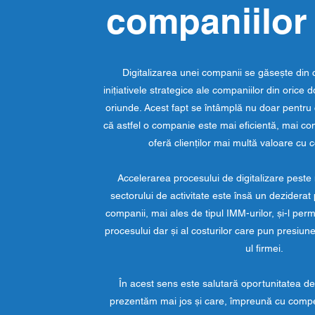
companiilor
Digitalizarea unei companii se găsește din c
inițiativele strategice ale companiilor din orice 
oriunde. Acest fapt se întâmplă nu doar pentru 
că astfel o companie este mai eficientă, mai com
oferă clienților mai multă valoare cu c
Accelerarea procesului de digitalizare peste 
sectorului de activitate este însă un deziderat
companii, mai ales de tipul IMM-urilor, și-l perm
procesului dar și al costurilor care pun presiun
ul firmei.
În acest sens este salutară oportunitatea de
prezentăm mai jos și care, împreună cu compet