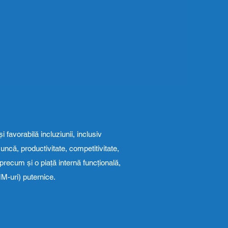
̦i favorabilă incluziunii, inclusiv
ncă, productivitate, competitivitate,
ecum și o piață internă funcțională,
IMM-uri) puternice.