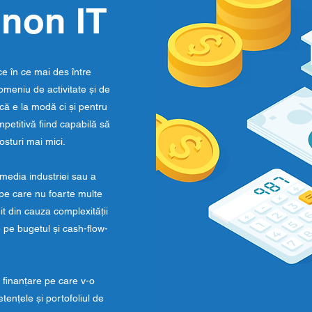
 non IT
e în ce mai des între
domeniu de activitate și de
că e la modă ci și pentru
petitivă fiind capabilă să
osturi mai mici.
media industriei sau a
 pe care nu foarte multe
it din cauza complexității
e pe bugetul și cash-flow-
 finanțare pe care v-o
ențele și portofoliul de