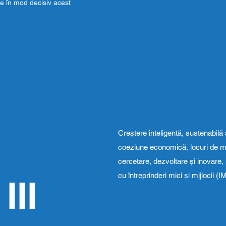
ute în mod decisiv acest
Creștere inteligentă, sustenabilă s
coeziune economică, locuri de mu
cercetare, dezvoltare și inovare, pr
cu întreprinderi mici și mijlocii (
III