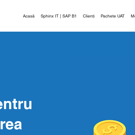
Acasă
Sphinx IT | SAP B1
Clienți
Pachete UAT
M
entru
area