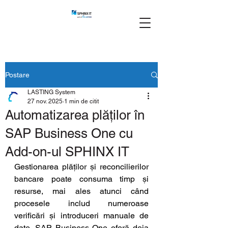
Postare
LASTING System
27 nov. 2025
1 min de citit
Automatizarea plăților în
SAP Business One cu
Add-on-ul SPHINX IT
Gestionarea plăților și reconcilierilor 
bancare poate consuma timp și 
resurse, mai ales atunci când 
procesele includ numeroase 
verificări și introduceri manuale de 
date. SAP Business One oferă deja 