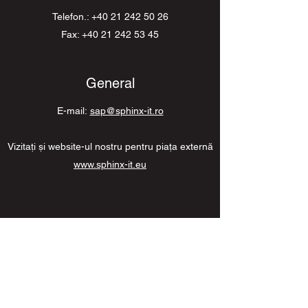
Telefon.:
+40 21 242 50 26
Fax: +40 21 242 53 45
General
E-mail:
sap@sphinx-it.ro
Vizitaţi şi website-ul nostru pentru piaţa externă
www.sphinx-it.eu