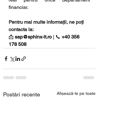
financiar.
Pentru mai multe informații, ne poți 
contacta la:
📩 
sap@sphinx-it.ro
 | 📞 
+40 356 
178 508
Afișează-le pe toate
Postări recente