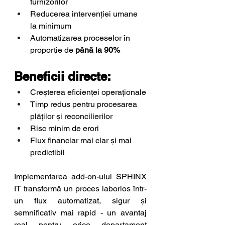
furnizorilor
Reducerea intervenției umane 
la minimum
Automatizarea proceselor în 
proporție de 
până la 90%
Beneficii directe:
Creșterea eficienței operaționale
Timp redus pentru procesarea 
plăților și reconcilierilor
Risc minim de erori
Flux financiar mai clar și mai 
predictibil
Implementarea add-on-ului SPHINX 
IT transformă un proces laborios într-
un flux automatizat, sigur și 
semnificativ mai rapid - un avantaj 
real pentru orice departament 